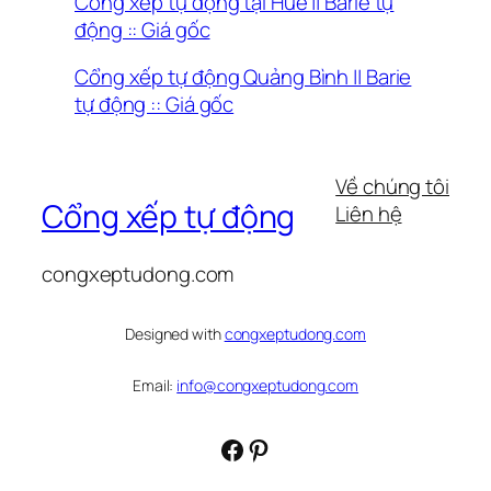
Cổng xếp tự động tại Huế || Barie tự
động :: Giá gốc
Cổng xếp tự động Quảng Bình || Barie
tự động :: Giá gốc
Về chúng tôi
Cổng xếp tự động
Liên hệ
congxeptudong.com
Designed with
congxeptudong.com
Email:
info@congxeptudong.com
Facebook
Pinterest